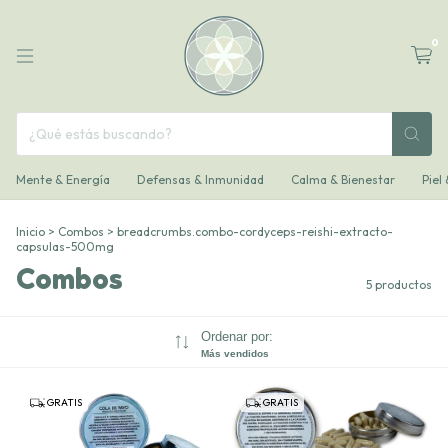
0
Mente & Energía
Defensas & Inmunidad
Calma & Bienestar
Piel
Inicio
>
Combos
>
breadcrumbs.combo-cordyceps-reishi-extracto-
capsulas-500mg
Combos
5 productos
Ordenar por:
Más vendidos
GRATIS
GRATIS