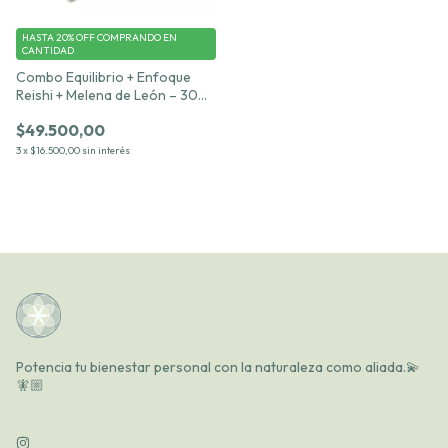
HASTA 20% OFF
COMPRANDO EN
CANTIDAD
Combo Equilibrio + Enfoque
Reishi + Melena de León – 30
cápsulas c/u 500 mg
$49.500,00
3
x
$16.500,00
sin interés
Potencia tu bienestar personal con la naturaleza como aliada.💫
🧚🏼