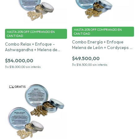
HASTA 20% OFF
COMPRANDO EN
HASTA 20% OFF
COMPRANDO EN
CANTIDAD
CANTIDAD
Combo Energía + Enfoque
Combo Relax + Enfoque -
Melena de León + Cordyceps –
Ashwagandha + Melena de
30 cápsulas c/u 500 mg
León – 30 cápsulas c/u 500 mg
$49.500,00
$54.000,00
3
x
$16.500,00
sin interés
3
x
$18.000,00
sin interés
GRATIS