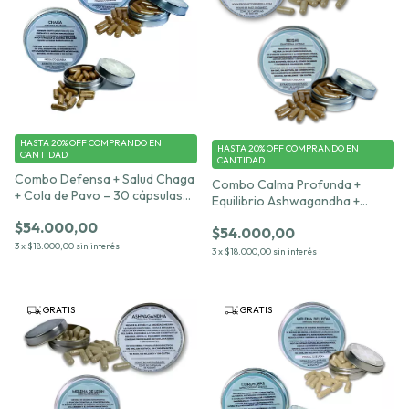
HASTA 20% OFF
COMPRANDO EN
HASTA 20% OFF
COMPRANDO EN
CANTIDAD
CANTIDAD
Combo Defensa + Salud Chaga
Combo Calma Profunda +
+ Cola de Pavo – 30 cápsulas
Equilibrio Ashwagandha +
c/u 500 mg
Reishi – 30 cápsulas c/u 500
$54.000,00
$54.000,00
mg
3
x
$18.000,00
sin interés
3
x
$18.000,00
sin interés
GRATIS
GRATIS