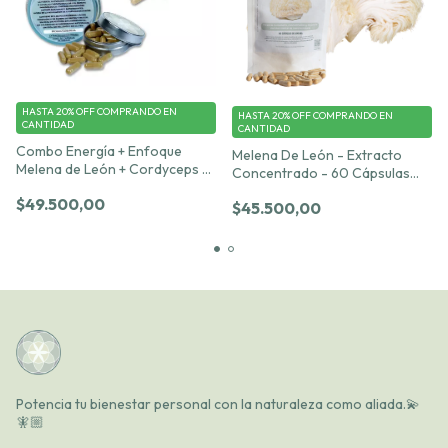
HASTA 20% OFF
COMPRANDO EN
HASTA 20% OFF
COMPRANDO EN
CANTIDAD
CANTIDAD
Combo Energía + Enfoque
Melena De León - Extracto
Melena de León + Cordyceps –
Concentrado - 60 Cápsulas
30 cápsulas c/u 500 mg
500mg
$49.500,00
$45.500,00
Potencia tu bienestar personal con la naturaleza como aliada.💫
🧚🏼