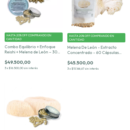
HASTA 20% OFF
COMPRANDO EN
HASTA 20% OFF
COMPRANDO EN
CANTIDAD
CANTIDAD
Combo Equilibrio + Enfoque
Melena De León - Extracto
Reishi + Melena de León – 30
Concentrado - 60 Cápsulas
cápsulas c/u 500 mg
500mg
$49.500,00
$45.500,00
3
x
$16.500,00
sin interés
3
x
$15.166,67
sin interés