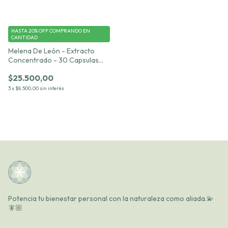
HASTA 20% OFF
COMPRANDO EN
CANTIDAD
Melena De León - Extracto
Concentrado - 30 Capsulas
500mg
$25.500,00
3
x
$8.500,00
sin interés
Potencia tu bienestar personal con la naturaleza como aliada.💫
🧚🏼