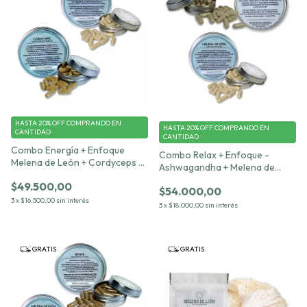
HASTA 20% OFF
COMPRANDO EN
HASTA 20% OFF
COMPRANDO EN
CANTIDAD
CANTIDAD
Combo Energía + Enfoque
Combo Relax + Enfoque -
Melena de León + Cordyceps –
Ashwagandha + Melena de
30 cápsulas c/u 500 mg
León – 30 cápsulas c/u 500 mg
$49.500,00
$54.000,00
3
x
$16.500,00
sin interés
3
x
$18.000,00
sin interés
GRATIS
GRATIS