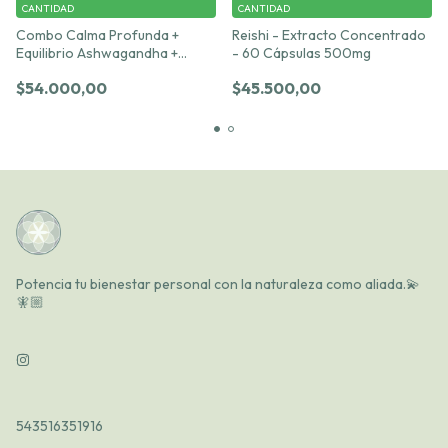
CANTIDAD
CANTIDAD
Combo Calma Profunda +
Reishi - Extracto Concentrado
Equilibrio Ashwagandha +
- 60 Cápsulas 500mg
Reishi – 30 cápsulas c/u 500
$54.000,00
$45.500,00
mg
Potencia tu bienestar personal con la naturaleza como aliada.💫
🧚🏼
543516351916