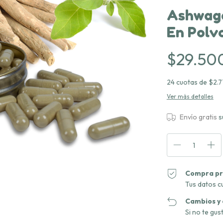
Ashwaga
En Polv
$29.50
24
cuotas de
$2.7
Ver más detalles
Envío gratis
s
Compra pr
Tus datos c
Cambios y
Si no te gus