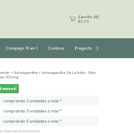
Carrito
(
0
)
$0,00
Complejo 10 en 1
Combos
Preguntas Frecuentes
nestar
>
Ashwagandha
>
Ashwagandha De La India - Raiz
ulas 500mg
á menos!
comprando 2 unidades o más *
comprando 3 unidades o más *
comprando 5 unidades o más *
con algunas promociones