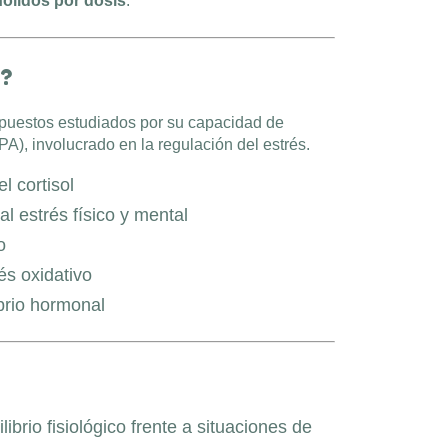
ólidos por dosis
.
?
puestos estudiados por su capacidad de
PA), involucrado en la regulación del estrés.
l cortisol
l estrés físico y mental
o
rés oxidativo
brio hormonal
librio fisiológico frente a situaciones de