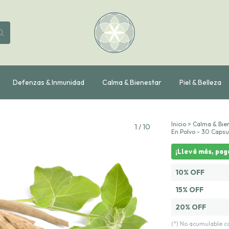
Defenzas & Inmunidad
Calma & Bienestar
Piel & Belleza
Inicio
>
Calma & Bie
1
/
10
En Polvo - 30 Caps
¡Llevá más, pag
10% OFF
15% OFF
20% OFF
(*) No acumulable 