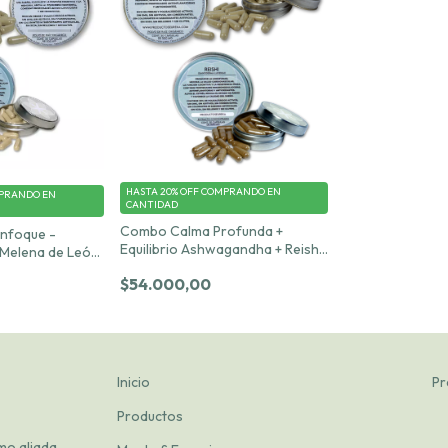
HASTA 20% OFF
COMPRANDO EN
PRANDO EN
CANTIDAD
Combo Calma Profunda +
nfoque -
Equilibrio Ashwagandha + Reishi
Melena de León
– 30 cápsulas c/u 500 mg
/u 500 mg
$54.000,00
Inicio
Pr
Productos
mo aliada.