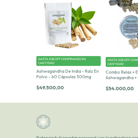
HASTA 20% OFF
COMPRANDO EN
HASTA 20% OFF
COM
CANTIDAD
CANTIDAD
Ashwagandha De India - Raíz En
Combo Relax + E
Polvo - 60 Cápsulas 500mg
Ashwagandha + 
– 30 cápsulas c
$49.500,00
$54.000,00
Potencia tu bienestar personal con la naturaleza co